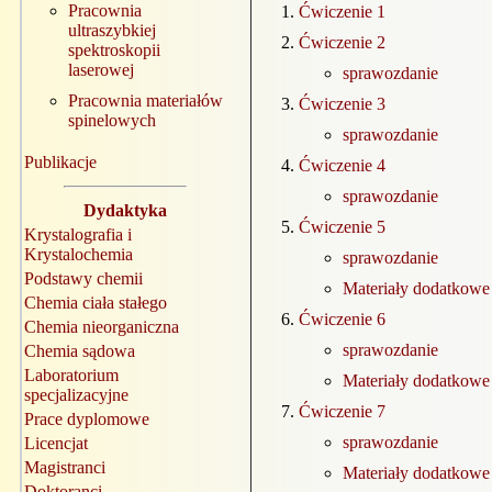
Pracownia
Ćwiczenie 1
ultraszybkiej
Ćwiczenie 2
spektroskopii
laserowej
sprawozdanie
Pracownia materiałów
Ćwiczenie 3
spinelowych
sprawozdanie
Publikacje
Ćwiczenie 4
sprawozdanie
Dydaktyka
Ćwiczenie 5
Krystalografia i
Krystalochemia
sprawozdanie
Podstawy chemii
Materiały dodatkowe
Chemia ciała stałego
Ćwiczenie 6
Chemia nieorganiczna
sprawozdanie
Chemia sądowa
Laboratorium
Materiały dodatkowe
specjalizacyjne
Ćwiczenie 7
Prace dyplomowe
sprawozdanie
Licencjat
Magistranci
Materiały dodatkowe
Doktoranci