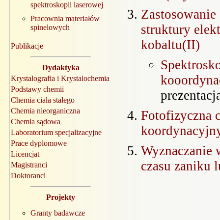
spektroskopii laserowej
Zastosowanie 
Pracownia materiałów
struktury ele
spinelowych
kobaltu(II)
Publikacje
Spektrosk
Dydaktyka
kooordyna
Krystalografia i Krystalochemia
Podstawy chemii
prezentacj
Chemia ciała stałego
Chemia nieorganiczna
Fotofizyczna 
Chemia sądowa
koordynacyjny
Laboratorium specjalizacyjne
Prace dyplomowe
Wyznaczanie w
Licencjat
czasu zaniku 
Magistranci
Doktoranci
Projekty
Granty badawcze