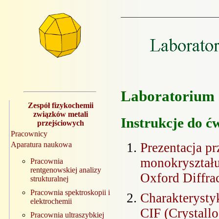
Laboratorium s
Zespół fizykochemii
związków metali
Instrukcje do ć
przejściowych
Pracownicy
Prezentacja p
Aparatura naukowa
monokryształu
Pracownia
rentgenowskiej analizy
Oxford Diffra
strukturalnej
Pracownia spektroskopii i
Charakterystyk
elektrochemii
CIF (Crystallo
Pracownia ultraszybkiej